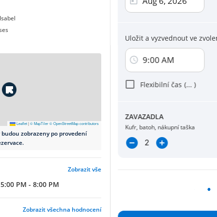
Kredit
Visa, Mast
Isabel
ses
Uložit a vyzvednout ve zvole
Kliknutím na jedno z platebních tlačítek na
že
Podmínky a pravidla
a
Zásady ochrany
9:00 AM
Souhlasím se zasíláním e-mailových s
propagačních akcí.
Flexibilní čas
(
...
)
ZAVAZADLA
Leaflet
|
© MapTiler
© OpenStreetMap contributors
Kufr, batoh, nákupní taška
y budou zobrazeny po provedení
Nutná online rezer
ezervace.
Zobrazit vše
5:00 PM - 8:00 PM
Zobrazit všechna hodnocení