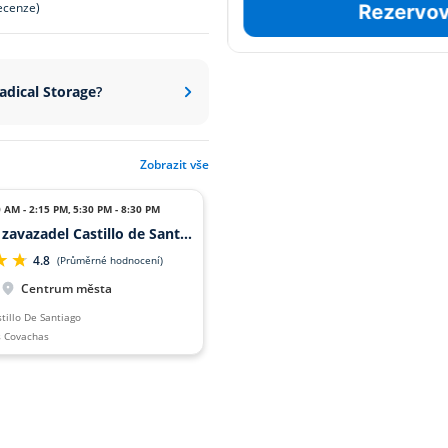
ecenze)
Rezervov
adical Storage
?
Zobrazit vše
0 AM - 2:15 PM
,
5:30 PM - 8:30 PM
Úschovna zavazadel Castillo de Santiago
4.8
(Průměrné hodnocení)
Centrum města
tillo De Santiago
s Covachas