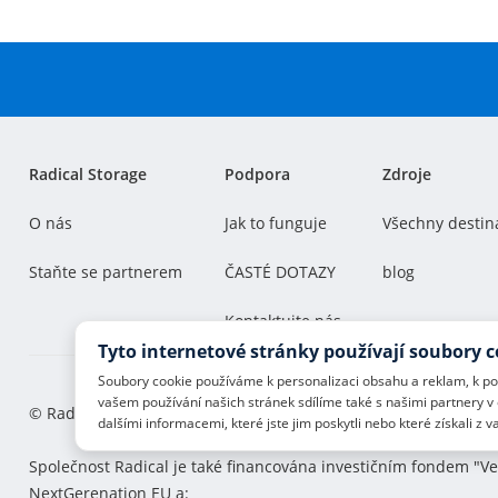
€
5
Radical Storage
Podpora
Zdroje
O nás
Jak to funguje
Všechny destin
Staňte se partnerem
ČASTÉ DOTAZY
blog
Kontaktujte nás
Tyto internetové stránky používají soubory 
Soubory cookie používáme k personalizaci obsahu a reklam, k pos
vašem používání našich stránek sdílíme také s našimi partnery v 
© Radical Storage - Lean Team S.R.L. - P. IVA 14104111001
dalšími informacemi, které jste jim poskytli nebo které získali z v
Společnost Radical je také financována investičním fondem "Ver
NextGerenation EU a: