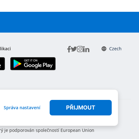
likaci
Czech
PŘIJMOUT
Správa nastavení
terý je podporován společností European Union