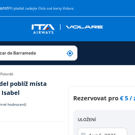
uro!
Při platbě zadejte číslo své karty Volare.
Potvrdit
el poblíž místa
 Isabel
Rezervovat pro
Vyzvednout
€
5 /
rné hodnocení)
Zvolte způsob platby
ULOŽENÍ