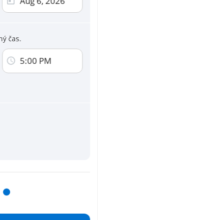
ní karta
ercard, AMEX
ný čas.
 této stránce vyjadřujete svůj souhlas s tím,
 osobních údajů
5:00 PM
dělení týkajících se nových služeb a
Úplná adresa a kontakty budou zobrazeny po pr
vace
rezervace.