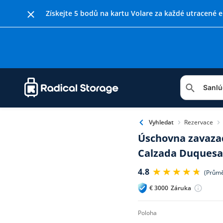
Získejte 5 bodů na kartu Volare za každé utracené e
Rezervace
Vyhledat
Úschovna zavazad
Calzada Duquesa
4.8
(Průmě
€
3000
Záruka
poloha