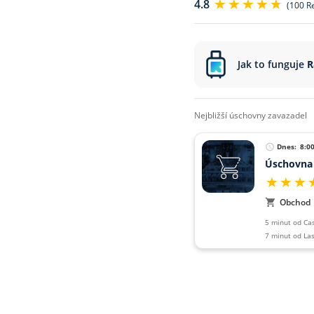
4.8
(100 R
Jak to funguje
R
nejbližší úschovny zavazadel
Dnes:
8:0
Obchod
5 minut od Cas
7 minut od La