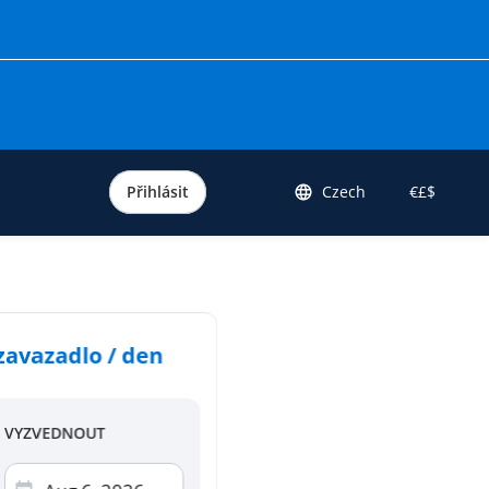
Přihlásit
Czech
€£$
 zavazadlo / den
VYZVEDNOUT