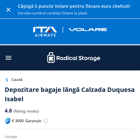
Câștigă 5 puncte Volare pentru fiecare euro cheltuit!
Introdu numărul cardului Volare la plată.
Caută
Depozitare bagaje lângă Calzada Duquesa
Isabel
4.8
(Rating mediu)
€
3000
Garanție
locație