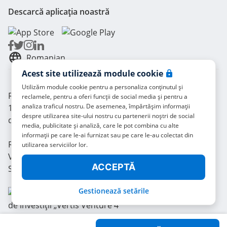
Descarcă aplicația noastră
Romanian
Acest site utilizează module cookie
Utilizăm module cookie pentru a personaliza conținutul și
Radical Storage© - Lean Team S.R.L. - P. IVA
reclamele, pentru a oferi funcții de social media și pentru a
analiza traficul nostru. De asemenea, împărtășim informații
14104111001 - © 2021 radicalstorage.com. Toate
despre utilizarea site-ului nostru cu partenerii noștri de social
drepturile rezervate.
media, publicitate și analiză, care le pot combina cu alte
informații pe care le-ai furnizat sau pe care le-au colectat din
Radical este finanțat și de fondul de investiții „Vertis
utilizarea serviciilor lor.
Venture 4 Scaleup Lazio”, administrat de Vertis SGR
ACCEPTĂ
S.p.A. și susținut de:
Gestionează setările