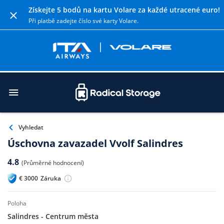
Získejte 5 bodů na kartu Volare za každé utracené euro!
Při platbě zadejte číslo své karty Volare.
Vyhledat
Úschovna zavazadel Vvolf Salindres
4.8
(Průměrné hodnocení)
€
3000
Záruka
poloha
Salindres - Centrum města