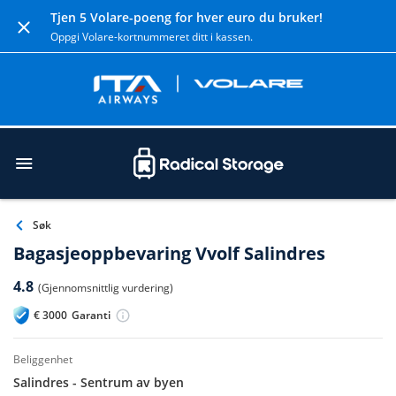
Tjen 5 Volare-poeng for hver euro du bruker!
Oppgi Volare-kortnummeret ditt i kassen.
Søk
Bagasjeoppbevaring Vvolf Salindres
4.8
(Gjennomsnittlig vurdering)
€
3000
Garanti
beliggenhet
Salindres - Sentrum av byen