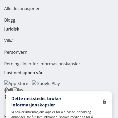
Alle destinasjoner
Blogg
Juridisk
Vilkår
Personvern
Retningslinjer for informasjonskapsler
Last ned appen vår
Norwegian
Dette nettstedet bruker
informasjonskapsler
Vi bruker informasjonskapsler for å tilpasse innhold og
Radical Storage - Lean Team S.R.L. - P. IVA 14104111001
annonser, for å tilby funksjoner i sosiale medier og for å