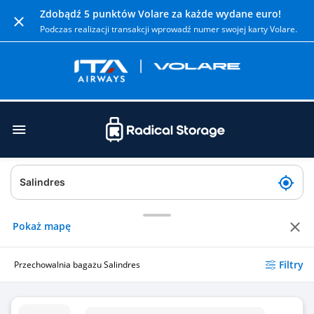
Zdobądź 5 punktów Volare za każde wydane euro!
Podczas realizacji transakcji wprowadź numer swojej karty Volare.
Pokaż mapę
Filtry
Przechowalnia bagażu Salindres
Przechowalnia bagażu Vvolf Salindres