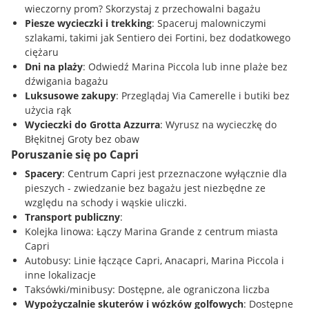
wieczorny prom? Skorzystaj z przechowalni bagażu
Piesze wycieczki i trekking
: Spaceruj malowniczymi
szlakami, takimi jak Sentiero dei Fortini, bez dodatkowego
ciężaru
Dni na plaży
: Odwiedź Marina Piccola lub inne plaże bez
dźwigania bagażu
Luksusowe zakupy
: Przeglądaj Via Camerelle i butiki bez
użycia rąk
Wycieczki do Grotta Azzurra
: Wyrusz na wycieczkę do
Błękitnej Groty bez obaw
Poruszanie się po Capri
Spacery
: Centrum Capri jest przeznaczone wyłącznie dla
pieszych - zwiedzanie bez bagażu jest niezbędne ze
względu na schody i wąskie uliczki.
Transport publiczny
:
Kolejka linowa: Łączy Marina Grande z centrum miasta
Capri
Autobusy: Linie łączące Capri, Anacapri, Marina Piccola i
inne lokalizacje
Taksówki/minibusy: Dostępne, ale ograniczona liczba
Wypożyczalnie skuterów i wózków golfowych
: Dostępne