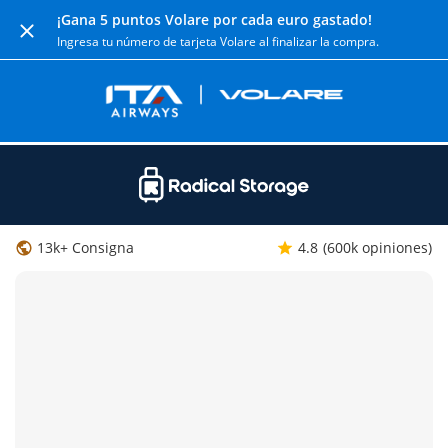
¡Gana 5 puntos Volare por cada euro gastado!
Ingresa tu número de tarjeta Volare al finalizar la compra.
13k+ Consigna
4.8
(600k opiniones)