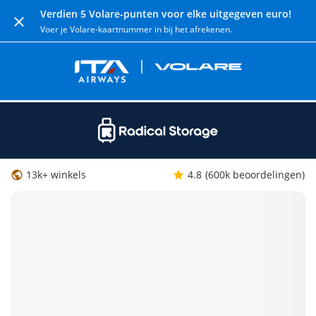
Verdien 5 Volare-punten voor elke uitgegeven euro!
Voer je Volare-kaartnummer in bij het afrekenen.
13k+ winkels
4.8
(600k beoordelingen)