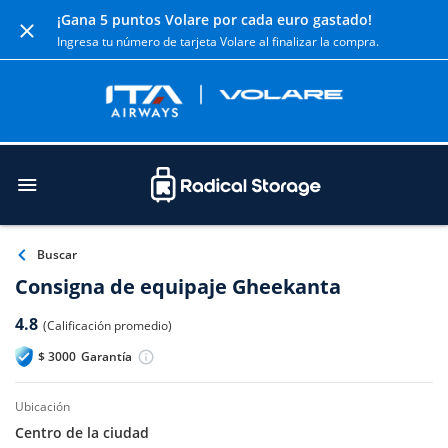
¡Gana 5 puntos Volare por cada euro gastado!
Ingresa tu número de tarjeta Volare al finalizar la compra.
Buscar
Consigna de equipaje Gheekanta
4.8
(Calificación promedio)
$
3000
Garantía
ubicación
Centro de la ciudad