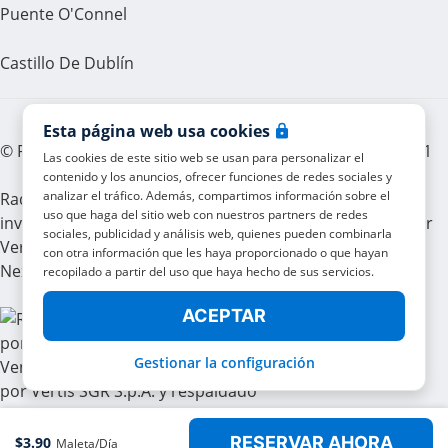
Puente O'Connel
Castillo De Dublín
Esta página web usa cookies
© Radical Storage • Lean Team S.R.L. • P. IVA 14104111001
Las cookies de este sitio web se usan para personalizar el
contenido y los anuncios, ofrecer funciones de redes sociales y
analizar el tráfico. Además, compartimos información sobre el
Radical también está financiado por el fondo de
uso que haga del sitio web con nuestros partners de redes
inversión “Vertis Venture 4 Scaleup Lazio” gestionado por
sociales, publicidad y análisis web, quienes pueden combinarla
Vertis SGR S.p.A. y respaldado por la Unión Europea
con otra información que les haya proporcionado o que hayan
NextGerenation EU y:
recopilado a partir del uso que haya hecho de sus servicios.
ACEPTAR
Gestionar la configuración
RESERVAR AHORA
$
3.
90
Maleta/día