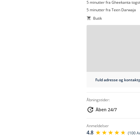
5 minutter fra Gheekanta togs
5 minutter fra Teen Darwaja
Butik
Online booking påkrævet
Fuld adresse og kontaktp
åbningstider:
Åben 24/7
anmeldelser
4.8
(100 A