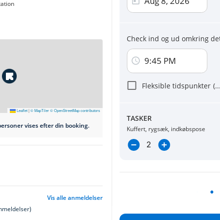
Betal
tation
Visa, Mast
Check ind og ud omkring det
Ved at klikke på en af betalingsknapperne
Betingelser
og
Privatlivspolitik
9:45 PM
Jeg accepterer at modtage e-mailko
kampagner.
Fleksible tidspunkter
(
.
Leaflet
|
© MapTiler
© OpenStreetMap contributors
TASKER
ersoner vises efter din booking.
Online booking påkr
Kuffert, rygsæk, indkøbspose
Vis alle anmeldelser
nmeldelser)