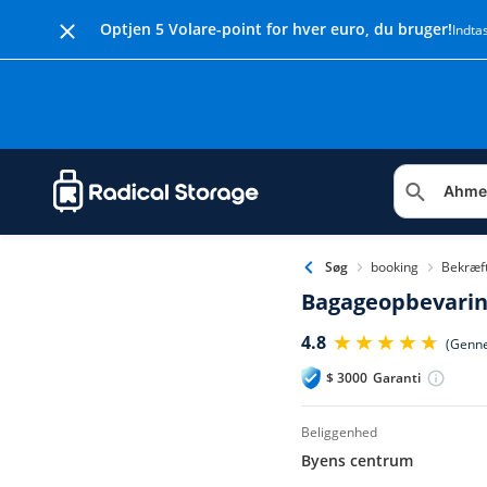
Optjen 5 Volare-point for hver euro, du bruger!
Indta
booking
Bekræf
Søg
Bagageopbevari
4.8
(Genn
$
3000
Garanti
beliggenhed
Byens centrum