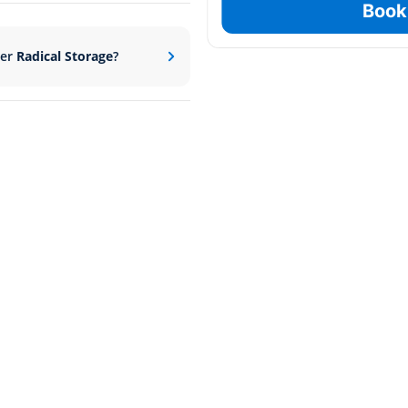
Book
rer
Radical Storage
?