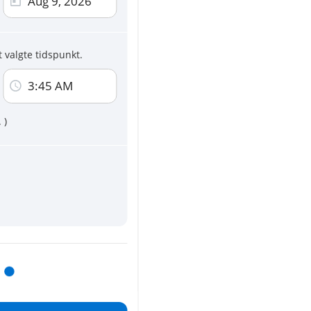
ingskort
ercard, AMEX
 valgte tidspunkt.
 på denne side accepterer du
Vilkår og
3:45 AM
mmunikation om nye tjenester og
..
)
ævet
Fuld adresse og kontaktpersoner vises efter din 