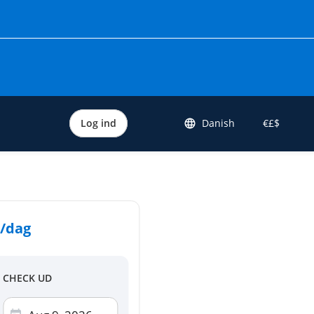
Log ind
Danish
€£$
/dag
CHECK UD