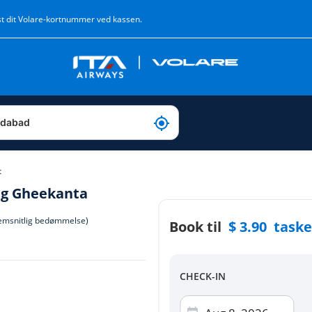
st dit Volare-kortnummer ved kassen.
t
ng Gheekanta
emsnitlig bedømmelse)
Book til
Check ud
$
3.
90
taske
Vælg betalingsmetode
CHECK-IN