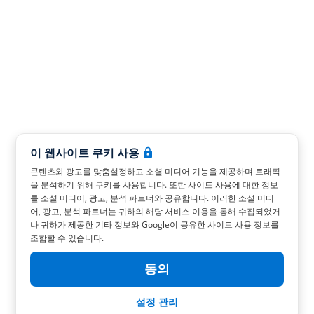
이 웹사이트 쿠키 사용
콘텐츠와 광고를 맞춤설정하고 소셜 미디어 기능을 제공하며 트래픽
을 분석하기 위해 쿠키를 사용합니다. 또한 사이트 사용에 대한 정보
를 소셜 미디어, 광고, 분석 파트너와 공유합니다. 이러한 소셜 미디
어, 광고, 분석 파트너는 귀하의 해당 서비스 이용을 통해 수집되었거
나 귀하가 제공한 기타 정보와 Google이 공유한 사이트 사용 정보를
조합할 수 있습니다.
동의
설정 관리