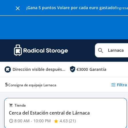
¡Gana 5 puntos Volare por cada euro gastado!
Ingresa
Dirección visible después de reservar
€
3000
Garantía
5
Filtra
Consigna de equipaje Larnaca
Tienda
cerca del Estación central de Lárnaca
8:00 AM - 10:00 PM
4.63 (21)