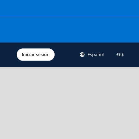
Iniciar sesión
Español
€£$