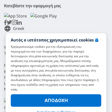
Κατεβάστε την εφαρμογή μας
Greek
Αυτός ο ιστότοπος χρησιμοποιεί cookies
© Radical Storage - Lean Team S.R.L. - P. IVA
Χρησιμοποιούμε cookies για την εξατομίκευση του
περιεχομένου και των διαφημίσεων, για την παροχή
14104111001
λειτουργιών στα μέσα κοινωνικής δικτύωσης και για την
ανάλυση της επισκεψιμότητάς μας. Μοιραζόμαστε επίσης
Η Radical χρηματοδοτείται επίσης από το
πληροφορίες σχετικά με τη χρήση του ιστότοπού μας από εσάς
με τους συνεργάτες μας στα μέσα κοινωνικής δικτύωσης, στη
επενδυτικό ταμείο "Vertis Venture 4 Scaleup Lazio"
διαφήμιση και στην ανάλυση, οι οποίοι ενδέχεται να τις
που διαχειρίζεται η Vertis SGR S.p.A. και
συνδυάσουν με άλλες πληροφορίες που τους έχετε παράσχει ή
υποστηρίζεται από την Ευρωπαϊκή Ένωση
που έχουν συλλέξει από τη χρήση των υπηρεσιών τους από
NextGerenation EU και:
εσάς.
ΑΠΟΔΟΧΉ