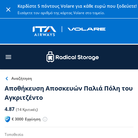
Κερδίστε 5 πόντους Volare για κάθε ευρώ που ξοδεύετε!
Εισάγετε τον αριθμό της κάρτας Volare στο ταμείο.
Αναζήτηση
Αποθήκευση Αποσκευών Παλιά Πόλη του
Αγκριτζέντο
4.87
(14 Κριτικές)
€
3000
Εγγύηση
τοποθεσία