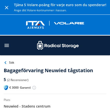
Tjäna 5 Volare-poäng för varje euro som du spenderar!
Ange ditt Volare-kortnummer i kassan.
Sök
Bagageförvaring Neuwied tågstation
5
(2 Recensioner)
€
3000
Garanti
plats
Neuwied - Stadens centrum